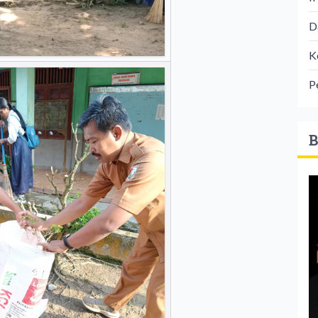
D
K
P
B