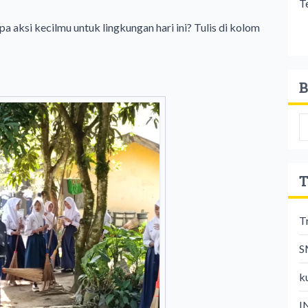
T
pa aksi kecilmu untuk lingkungan hari ini? Tulis di kolom
B
T
T
S
k
I