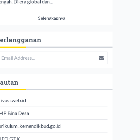
engah. Di era global dan…
Selengkapnya
erlangganan
autan
rivusi.web.id
MP Bina Desa
urikulum .kemendikbud.go.id
NFO GTK