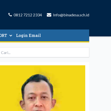
0812 7212 2334
Info@binadesa.sch.id
ORT
Login Email