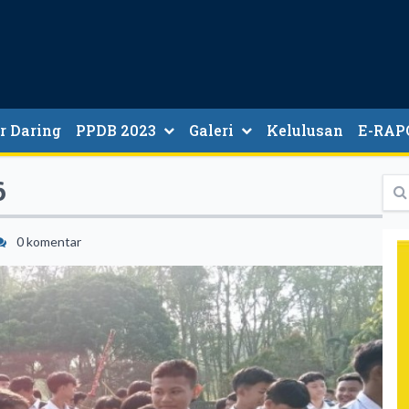
ar Daring
PPDB 2023
Galeri
Kelulusan
E-RAP
6
0 komentar